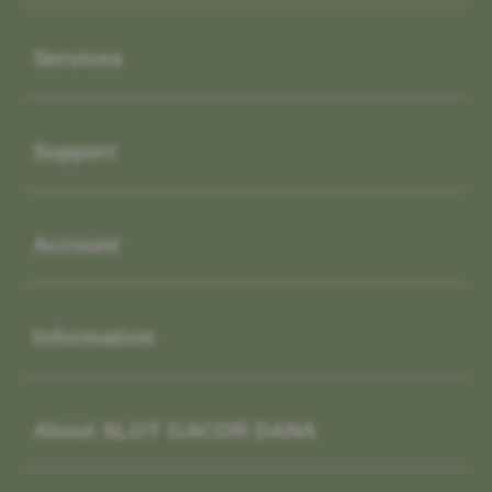
Buka
Services
Buka
Support
Buka
Account
Buka
Information
Buka
About SLOT GACOR DANA