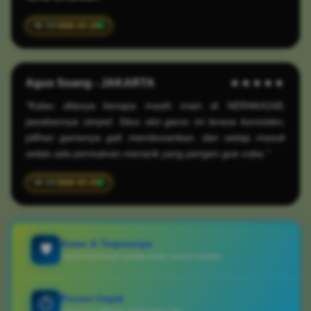
2026-03-19
Agus Soang - JAKARTA
★★★★★
"Kalau ditanya kenapa masih main di NERAKA168,
jawabannya simpel. Situs slot gacor ini terasa konsisten,
pilihan gamenya gak membosankan, dan setiap masuk
selalu ada permainan menarik yang pengen gue coba."
2026-03-23
Aman & Terpercaya
🛡️
Sistem keamanan terbaik untuk semua member
Proses Cepat
⏱️